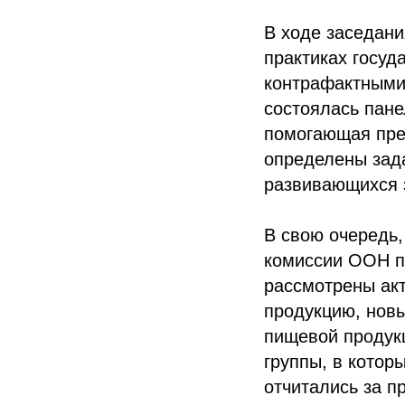
В ходе заседан
практиках госуд
контрафактными
состоялась пане
помогающая пре
определены зада
развивающихся 
В свою очередь,
комиссии ООН по
рассмотрены ак
продукцию, новы
пищевой продукц
группы, в котор
отчитались за п