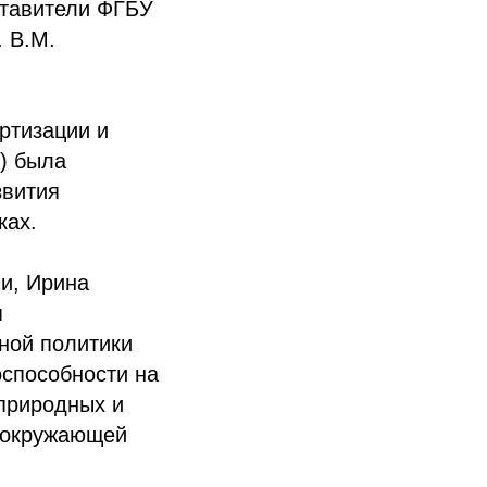
ставители ФГБУ
 В.М.
ртизации и
) была
звития
ках.
и, Ирина
я
ной политики
способности на
природных и
и окружающей