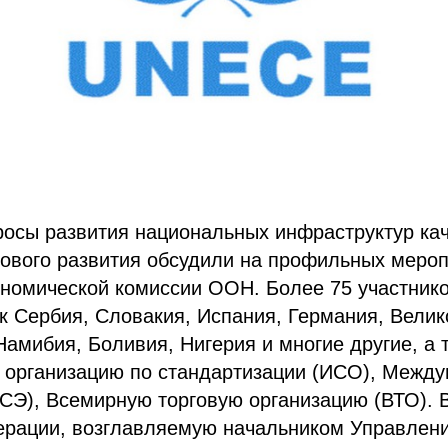
осы развития национальных инфраструктур кач
гового развития обсудили на профильных меро
ономической комиссии ООН. Более 75 участник
ак Сербия, Словакия, Испания, Германия, Велик
амибия, Боливия, Нигерия и многие другие, а 
организацию по стандартизации (ИСО), Между
СЭ), Всемирную торговую организацию (ВТО). 
ерации, возглавляемую начальником Управлен