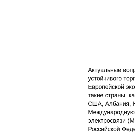
Актуальные вопр
устойчивого тор
Европейской эк
такие страны, к
США, Албания, Н
Международную 
электросвязи (М
Российской Фед