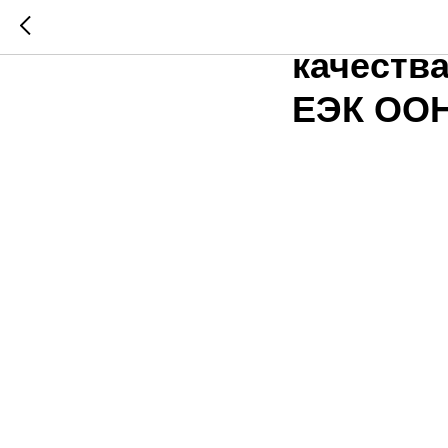
Развити
качеств
ЕЭК ОО