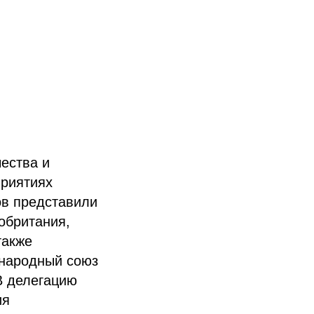
ества и
приятиях
ов представили
обритания,
также
народный союз
В делегацию
ия