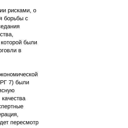
ии рисками, о
я борьбы с
седания
ства,
 которой были
рговли в
экономической
РГ 7) были
ясную
 качества
спертные
ерация,
идет пересмотр